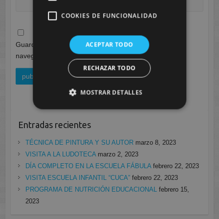
COOKIES DE FUNCIONALIDAD
ACEPTAR TODO
Guarda mi nombre, correo electrónico y web en este
navegador para la próxima vez que comente.
RECHAZAR TODO
MOSTRAR DETALLES
Entradas recientes
TÉCNICA DE PINTURA Y SU AUTOR
marzo 8, 2023
VISITA A LA LUDOTECA
marzo 2, 2023
DÍA COMPLETO EN LA ESCUELA FÁBULA
febrero 22, 2023
VISITA ESCUELA INFANTIL “CUCA”
febrero 22, 2023
PROGRAMA DE NUTRICIÓN EDUCACIONAL
febrero 15,
2023