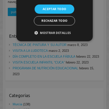
navegador para la próxima vez que comente.
ACEPTAR TODO
RECHAZAR TODO
MOSTRAR DETALLES
Entradas recientes
TÉCNICA DE PINTURA Y SU AUTOR
marzo 8, 2023
VISITA A LA LUDOTECA
marzo 2, 2023
DÍA COMPLETO EN LA ESCUELA FÁBULA
febrero 22, 2023
VISITA ESCUELA INFANTIL “CUCA”
febrero 22, 2023
PROGRAMA DE NUTRICIÓN EDUCACIONAL
febrero 15,
2023
Categorias
Murcia
(138)