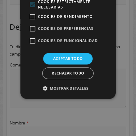
COOKIES ESTRICTAMENTE
NECESARIAS
COOKIES DE RENDIMIENTO
Deja una respuesta
COOKIES DE PREFERENCIAS
COOKIES DE FUNCIONALIDAD
Tu dirección de correo electrónico no será publicada.
Los
campos obligatorios están marcados con
*
ACEPTAR TODO
Comentario
*
RECHAZAR TODO
MOSTRAR DETALLES
Nombre
*