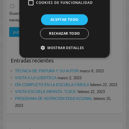
COOKIES DE FUNCIONALIDAD
Guarda mi nombre, correo electrónico y web en este
ACEPTAR TODO
navegador para la próxima vez que comente.
RECHAZAR TODO
MOSTRAR DETALLES
Entradas recientes
TÉCNICA DE PINTURA Y SU AUTOR
marzo 8, 2023
VISITA A LA LUDOTECA
marzo 2, 2023
DÍA COMPLETO EN LA ESCUELA FÁBULA
febrero 22, 2023
VISITA ESCUELA INFANTIL “CUCA”
febrero 22, 2023
PROGRAMA DE NUTRICIÓN EDUCACIONAL
febrero 15,
2023