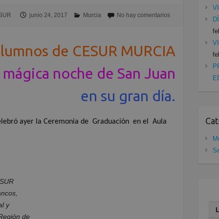
V
ESUR
junio 24, 2017
Murcia
No hay comentarios
D
fe
V
alumnos de CESUR MURCIA
fe
P
a mágica noche de San Juan
E
en su gran día.
Cat
elebró ayer la Ceremonia de
Graduación
en el
Aula
Mu
Se
CESUR
ancos,
l y
Región de