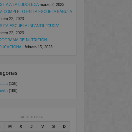
ISITA A LA LUDOTECA
marzo 2, 2023
ÍA COMPLETO EN LA ESCUELA FÁBULA
brero 22, 2023
ISITA ESCUELA INFANTIL “CUCA”
brero 22, 2023
ROGRAMA DE NUTRICIÓN
DUCACIONAL
febrero 15, 2023
egorias
rcia
(138)
villa
(199)
AGOSTO 2026
L
M
X
J
V
S
D