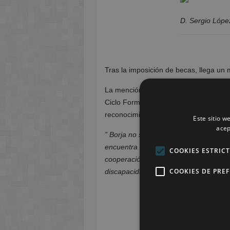
D. Sergio Lópe
Tras la imposición de becas, llega u
La mención especial. En este caso se l
Ciclo Formativo de Integración Social
reconocimiento en su nombre su comp
Este sitio w
acep
” Borja no se encuentra aquí, graduá
encuentra camino del campo de refugi
COOKIES ESTRIC
cooperación y ayuda en el pueblo sahar
COOKIES DE PRE
discapacidad que se encuentran en 
Dª Mercedes Al