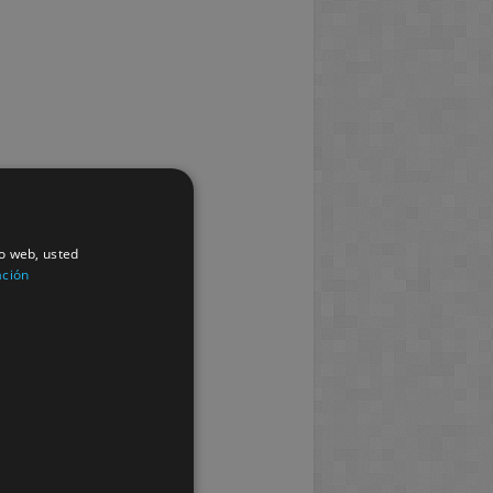
io web, usted
ación