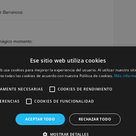
z Barrancos.
n mágico momento:
e otorga la mención especial al alumno titulado en el
Ese sitio web utiliza cookies
 D. Borja Bartolomé Peñalver Lopez. Recoge el
añera Dª Maria Jose Marin.
eb usa cookies para mejorar la experiencia del usuario. Al utilizar nuestro sit
ta todas las cookies de acuerdo con nuestra Política de cookies.
Más inform
ndose con nosotros, porque en este momento se
ados de Tinduog en Argelia para realizar un proyecto de
TAMENTE NECESARIAS
COOKIES DE RENDIMIENTO
aui en el exilio y dirigido a las personas con
FERENCIAS
COOKIES DE FUNCIONALIDAD
dichos campamentos…”
ACEPTAR TODO
RECHAZAR TODO
cántara, profesora de Borja.
MOSTRAR DETALLES