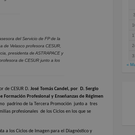
1
1
sesora del Servicio de FP de la
2
sa de Velasco profesora CESUR,
rcia, presidenta de ASTRAPACE y
3
 profesora de CESUR junto a los
« M
ctor de CESUR D.
José Tomás Candel, por
D. Sergio
de Formación Profesional y Enseñanzas de Régimen
mo
padrino de la Tercera Promoción
junto a
tres
milias profesionales
de los Ciclos en los que se
ta a los Ciclos de Imagen para el Diagnóstico y