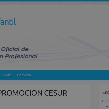
antil
Sevilla
Contacto
 PROMOCION CESUR
Ent
T
ma