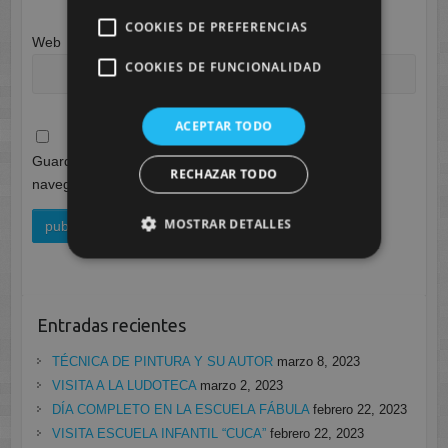
COOKIES DE PREFERENCIAS
Web
COOKIES DE FUNCIONALIDAD
ACEPTAR TODO
Guarda mi nombre, correo electrónico y web en este
RECHAZAR TODO
navegador para la próxima vez que comente.
MOSTRAR DETALLES
Entradas recientes
TÉCNICA DE PINTURA Y SU AUTOR
marzo 8, 2023
VISITA A LA LUDOTECA
marzo 2, 2023
DÍA COMPLETO EN LA ESCUELA FÁBULA
febrero 22, 2023
VISITA ESCUELA INFANTIL “CUCA”
febrero 22, 2023