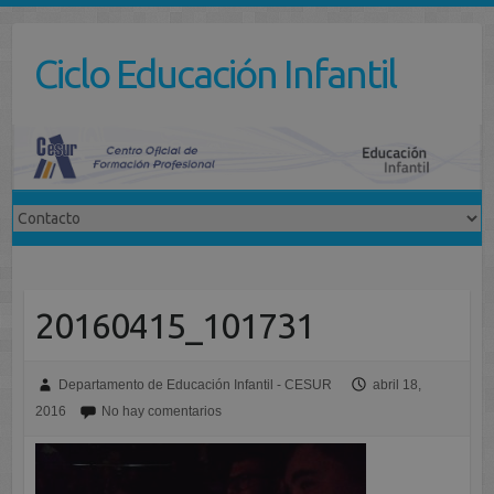
Saltar
al
Ciclo Educación Infantil
contenido
20160415_101731
Departamento de Educación Infantil - CESUR
abril 18,
2016
No hay comentarios