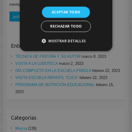
navegador para la próxima vez que comente.
ACEPTAR TODO
RECHAZAR TODO
MOSTRAR DETALLES
Entradas recientes
TÉCNICA DE PINTURA Y SU AUTOR
marzo 8, 2023
VISITA A LA LUDOTECA
marzo 2, 2023
DÍA COMPLETO EN LA ESCUELA FÁBULA
febrero 22, 2023
VISITA ESCUELA INFANTIL “CUCA”
febrero 22, 2023
PROGRAMA DE NUTRICIÓN EDUCACIONAL
febrero 15,
2023
Categorias
Murcia
(138)