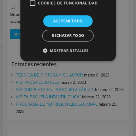
COOKIES DE FUNCIONALIDAD
Guarda mi nombre, correo electrónico y web en este
ACEPTAR TODO
navegador para la próxima vez que comente.
RECHAZAR TODO
MOSTRAR DETALLES
Entradas recientes
TÉCNICA DE PINTURA Y SU AUTOR
marzo 8, 2023
VISITA A LA LUDOTECA
marzo 2, 2023
DÍA COMPLETO EN LA ESCUELA FÁBULA
febrero 22, 2023
VISITA ESCUELA INFANTIL “CUCA”
febrero 22, 2023
PROGRAMA DE NUTRICIÓN EDUCACIONAL
febrero 15,
2023