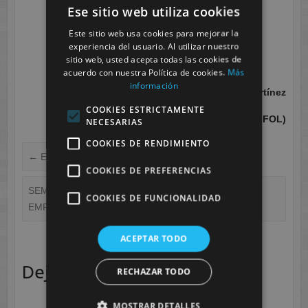
Ese sitio web utiliza cookies
Este sitio web usa cookies para mejorar la
experiencia del usuario. Al utilizar nuestro
sitio web, usted acepta todas las cookies de
acuerdo con nuestra Política de cookies.
Más
información
María Larrosa Martínez
COOKIES ESTRICTAMENTE
(Departamento de FOL)
NECESARIAS
COOKIES DE RENDIMIENTO
←
Entre líneas
COOKIES DE PREFERENCIAS
SEMANA DE LA FORMACION PROFESIONAL Y LA
COOKIES DE FUNCIONALIDAD
EMPRESA. CESUR MURCIA
→
ACEPTAR TODO
Deja una respuesta
RECHAZAR TODO
MOSTRAR DETALLES