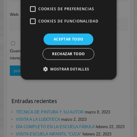
COOKIES DE PREFERENCIAS
Web
COOKIES DE FUNCIONALIDAD
ACEPTAR TODO
Guarda mi nombre, correo electrónico y web en este
RECHAZAR TODO
navegador para la próxima vez que comente.
MOSTRAR DETALLES
Entradas recientes
TÉCNICA DE PINTURA Y SU AUTOR
marzo 8, 2023
VISITA A LA LUDOTECA
marzo 2, 2023
DÍA COMPLETO EN LA ESCUELA FÁBULA
febrero 22, 2023
VISITA ESCUELA INFANTIL “CUCA”
febrero 22, 2023