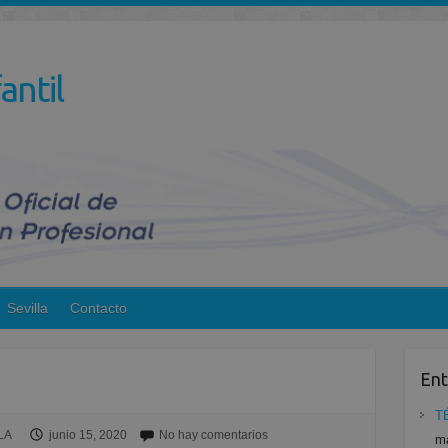
antil
Sevilla
Contacto
Ent
T
LA
junio 15, 2020
No hay comentarios
ma