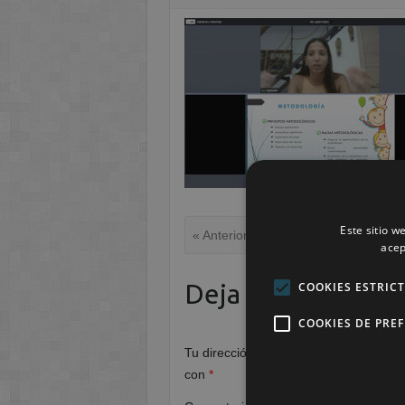
Este sitio w
« Anterior
acep
Deja una respuest
COOKIES ESTRIC
COOKIES DE PRE
Tu dirección de correo electrónico no 
con
*