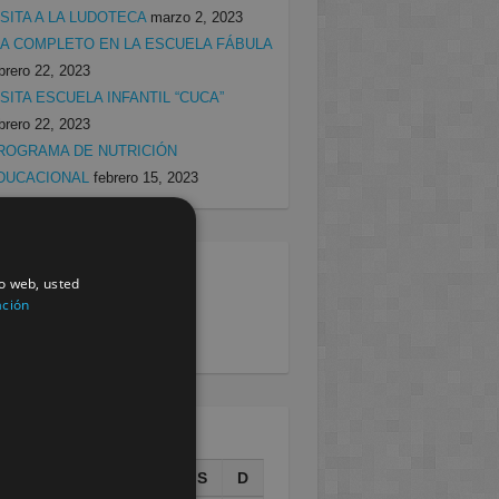
ISITA A LA LUDOTECA
marzo 2, 2023
ÍA COMPLETO EN LA ESCUELA FÁBULA
brero 22, 2023
ISITA ESCUELA INFANTIL “CUCA”
brero 22, 2023
ROGRAMA DE NUTRICIÓN
DUCACIONAL
febrero 15, 2023
egorias
io web, usted
ación
rcia
(138)
villa
(199)
AGOSTO 2026
L
M
X
J
V
S
D