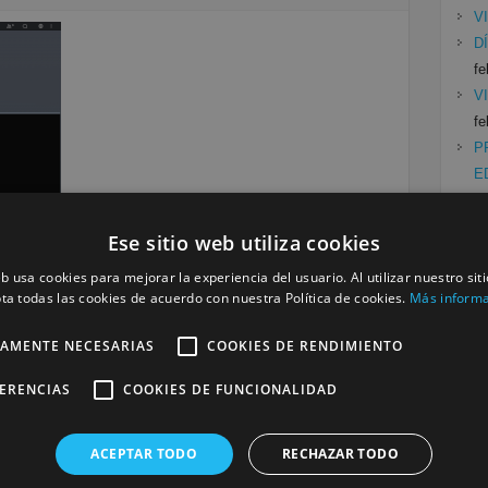
V
D
fe
V
fe
P
E
Ese sitio web utiliza cookies
Cat
eb usa cookies para mejorar la experiencia del usuario. Al utilizar nuestro sit
Siguiente »
ta todas las cookies de acuerdo con nuestra Política de cookies.
Más inform
Mu
Se
a
TAMENTE NECESARIAS
COOKIES DE RENDIMIENTO
FERENCIAS
COOKIES DE FUNCIONALIDAD
será publicada.
Los campos obligatorios están marcados
ACEPTAR TODO
RECHAZAR TODO