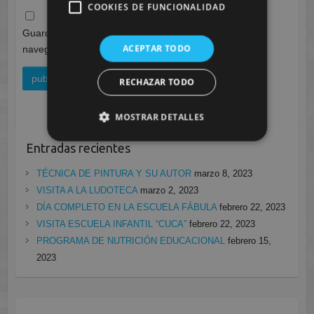
COOKIES DE FUNCIONALIDAD
Guarda mi nombre, correo electrónico y web en este
ACEPTAR TODO
navegador para la próxima vez que comente.
RECHAZAR TODO
MOSTRAR DETALLES
Entradas recientes
TÉCNICA DE PINTURA Y SU AUTOR
marzo 8, 2023
VISITA A LA LUDOTECA
marzo 2, 2023
DÍA COMPLETO EN LA ESCUELA FÁBULA
febrero 22, 2023
VISITA ESCUELA INFANTIL “CUCA”
febrero 22, 2023
PROGRAMA DE NUTRICIÓN EDUCACIONAL
febrero 15,
2023