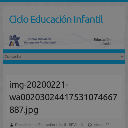
Saltar
al
Ciclo Educación Infantil
contenido
img-20200221-
wa00203024417531074667
887.jpg
Departamento Educación Infantil - SEVILLA
febrero 22,