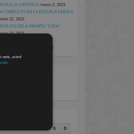
ISITA A LA LUDOTECA
marzo 2, 2023
ÍA COMPLETO EN LA ESCUELA FÁBULA
brero 22, 2023
ISITA ESCUELA INFANTIL “CUCA”
brero 22, 2023
ROGRAMA DE NUTRICIÓN
DUCACIONAL
febrero 15, 2023
io web, usted
ación
egorias
rcia
(138)
villa
(199)
AGOSTO 2026
L
M
X
J
V
S
D