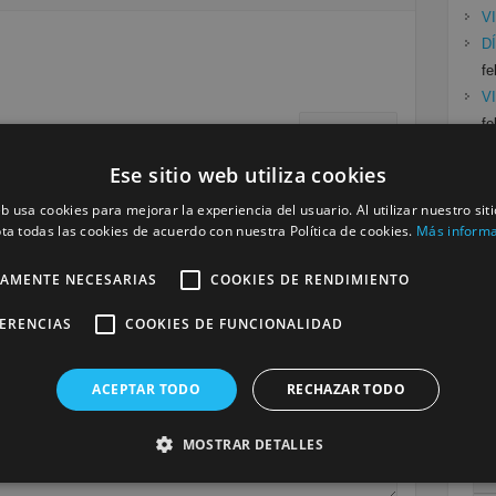
V
D
fe
V
fe
Siguiente »
P
Ese sitio web utiliza cookies
E
a
eb usa cookies para mejorar la experiencia del usuario. Al utilizar nuestro sit
ta todas las cookies de acuerdo con nuestra Política de cookies.
Más inform
Cat
TAMENTE NECESARIAS
COOKIES DE RENDIMIENTO
será publicada.
Los campos obligatorios están marcados
Mu
FERENCIAS
COOKIES DE FUNCIONALIDAD
Se
ACEPTAR TODO
RECHAZAR TODO
MOSTRAR DETALLES