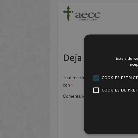
Deja una respuest
Este sitio w
acep
COOKIES ESTRIC
Tu dirección de correo electrónico no 
con
*
COOKIES DE PRE
Comentario
*