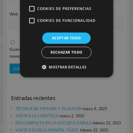
COOKIES DE PREFERENCIAS
Web
COOKIES DE FUNCIONALIDAD
ACEPTAR TODO
Guarda mi nombre, correo electrónico y web en este
RECHAZAR TODO
navegador para la próxima vez que comente.
MOSTRAR DETALLES
Entradas recientes
TÉCNICA DE PINTURA Y SU AUTOR
marzo 8, 2023
VISITA A LA LUDOTECA
marzo 2, 2023
DÍA COMPLETO EN LA ESCUELA FÁBULA
febrero 22, 2023
VISITA ESCUELA INFANTIL “CUCA”
febrero 22, 2023