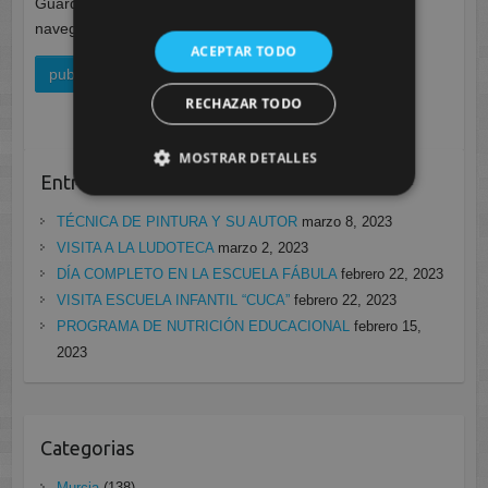
Guarda mi nombre, correo electrónico y web en este
navegador para la próxima vez que comente.
ACEPTAR TODO
RECHAZAR TODO
MOSTRAR DETALLES
Entradas recientes
TÉCNICA DE PINTURA Y SU AUTOR
marzo 8, 2023
VISITA A LA LUDOTECA
marzo 2, 2023
DÍA COMPLETO EN LA ESCUELA FÁBULA
febrero 22, 2023
VISITA ESCUELA INFANTIL “CUCA”
febrero 22, 2023
PROGRAMA DE NUTRICIÓN EDUCACIONAL
febrero 15,
2023
Categorias
Murcia
(138)