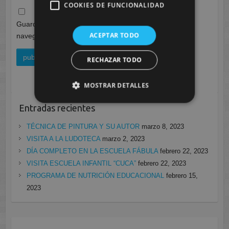
COOKIES DE FUNCIONALIDAD
Guarda mi nombre, correo electrónico y web en este
ACEPTAR TODO
navegador para la próxima vez que comente.
RECHAZAR TODO
MOSTRAR DETALLES
Entradas recientes
TÉCNICA DE PINTURA Y SU AUTOR
marzo 8, 2023
VISITA A LA LUDOTECA
marzo 2, 2023
DÍA COMPLETO EN LA ESCUELA FÁBULA
febrero 22, 2023
VISITA ESCUELA INFANTIL “CUCA”
febrero 22, 2023
PROGRAMA DE NUTRICIÓN EDUCACIONAL
febrero 15,
2023