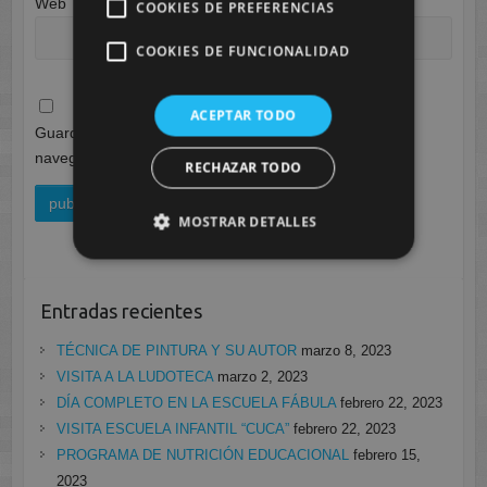
Web
COOKIES DE PREFERENCIAS
COOKIES DE FUNCIONALIDAD
ACEPTAR TODO
Guarda mi nombre, correo electrónico y web en este
navegador para la próxima vez que comente.
RECHAZAR TODO
MOSTRAR DETALLES
Entradas recientes
TÉCNICA DE PINTURA Y SU AUTOR
marzo 8, 2023
VISITA A LA LUDOTECA
marzo 2, 2023
DÍA COMPLETO EN LA ESCUELA FÁBULA
febrero 22, 2023
VISITA ESCUELA INFANTIL “CUCA”
febrero 22, 2023
PROGRAMA DE NUTRICIÓN EDUCACIONAL
febrero 15,
2023