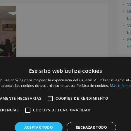
V
D
fe
V
fe
P
E
Ese sitio web utiliza cookies
Cat
eb usa cookies para mejorar la experiencia del usuario. Al utilizar nuestro sit
Mu
ta todas las cookies de acuerdo con nuestra Política de cookies.
Más inform
Siguiente »
Se
TAMENTE NECESARIAS
COOKIES DE RENDIMIENTO
a
FERENCIAS
COOKIES DE FUNCIONALIDAD
será publicada.
Los campos obligatorios están marcados
ACEPTAR TODO
RECHAZAR TODO