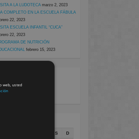
ISITA A LA LUDOTECA
marzo 2, 2023
ÍA COMPLETO EN LA ESCUELA FÁBULA
brero 22, 2023
ISITA ESCUELA INFANTIL “CUCA”
brero 22, 2023
ROGRAMA DE NUTRICIÓN
DUCACIONAL
febrero 15, 2023
egorias
io web, usted
rcia
(138)
ación
villa
(199)
AGOSTO 2026
L
M
X
J
V
S
D