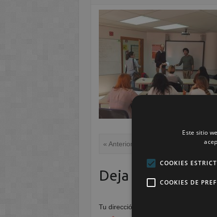
Este sitio w
acep
« Anterior
COOKIES ESTRIC
Deja una respuest
COOKIES DE PRE
Tu dirección de correo electrónico no 