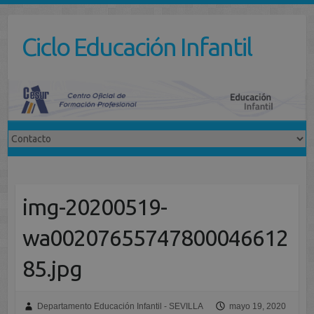
Saltar
al
Ciclo Educación Infantil
contenido
img-20200519-
wa00207655747800046612
85.jpg
Departamento Educación Infantil - SEVILLA
mayo 19, 2020