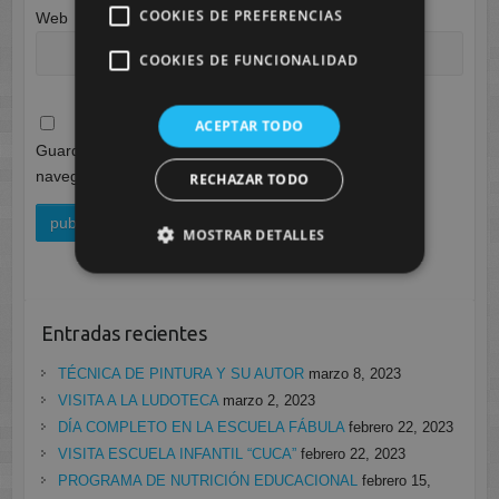
COOKIES DE PREFERENCIAS
Web
COOKIES DE FUNCIONALIDAD
ACEPTAR TODO
Guarda mi nombre, correo electrónico y web en este
navegador para la próxima vez que comente.
RECHAZAR TODO
MOSTRAR DETALLES
Entradas recientes
TÉCNICA DE PINTURA Y SU AUTOR
marzo 8, 2023
VISITA A LA LUDOTECA
marzo 2, 2023
DÍA COMPLETO EN LA ESCUELA FÁBULA
febrero 22, 2023
VISITA ESCUELA INFANTIL “CUCA”
febrero 22, 2023
PROGRAMA DE NUTRICIÓN EDUCACIONAL
febrero 15,