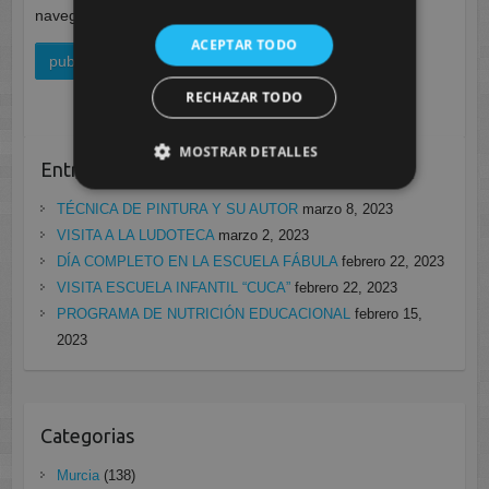
navegador para la próxima vez que comente.
ACEPTAR TODO
RECHAZAR TODO
MOSTRAR DETALLES
Entradas recientes
TÉCNICA DE PINTURA Y SU AUTOR
marzo 8, 2023
VISITA A LA LUDOTECA
marzo 2, 2023
DÍA COMPLETO EN LA ESCUELA FÁBULA
febrero 22, 2023
VISITA ESCUELA INFANTIL “CUCA”
febrero 22, 2023
PROGRAMA DE NUTRICIÓN EDUCACIONAL
febrero 15,
2023
Categorias
Murcia
(138)