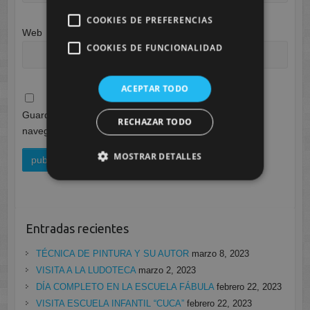
COOKIES DE PREFERENCIAS
Web
COOKIES DE FUNCIONALIDAD
ACEPTAR TODO
Guarda mi nombre, correo electrónico y web en este
RECHAZAR TODO
navegador para la próxima vez que comente.
MOSTRAR DETALLES
Entradas recientes
TÉCNICA DE PINTURA Y SU AUTOR
marzo 8, 2023
VISITA A LA LUDOTECA
marzo 2, 2023
DÍA COMPLETO EN LA ESCUELA FÁBULA
febrero 22, 2023
VISITA ESCUELA INFANTIL “CUCA”
febrero 22, 2023