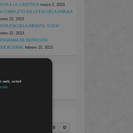
ISITA A LA LUDOTECA
marzo 2, 2023
ÍA COMPLETO EN LA ESCUELA FÁBULA
brero 22, 2023
ISITA ESCUELA INFANTIL “CUCA”
brero 22, 2023
ROGRAMA DE NUTRICIÓN
DUCACIONAL
febrero 15, 2023
egorias
io web, usted
rcia
(138)
ación
villa
(199)
AGOSTO 2026
L
M
X
J
V
S
D