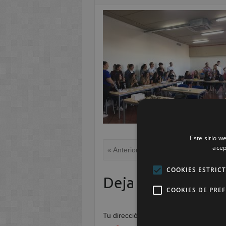
Este sitio w
acep
« Anterior
COOKIES ESTRIC
Deja una respuest
COOKIES DE PRE
Tu dirección de correo electrónico no 