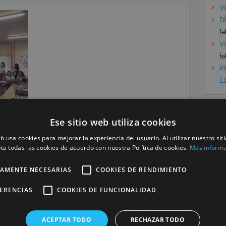
V
D
fe
V
fe
P
E
Ese sitio web utiliza cookies
Cat
eb usa cookies para mejorar la experiencia del usuario. Al utilizar nuestro sit
Mu
ta todas las cookies de acuerdo con nuestra Política de cookies.
Más inform
Siguiente »
Se
TAMENTE NECESARIAS
COOKIES DE RENDIMIENTO
a
FERENCIAS
COOKIES DE FUNCIONALIDAD
será publicada.
Los campos obligatorios están marcados
ACEPTAR TODO
RECHAZAR TODO