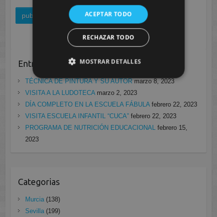
ACEPTAR TODO
RECHAZAR TODO
MOSTRAR DETALLES
Entradas recientes
TÉCNICA DE PINTURA Y SU AUTOR
marzo 8, 2023
VISITA A LA LUDOTECA
marzo 2, 2023
DÍA COMPLETO EN LA ESCUELA FÁBULA
febrero 22, 2023
VISITA ESCUELA INFANTIL “CUCA”
febrero 22, 2023
PROGRAMA DE NUTRICIÓN EDUCACIONAL
febrero 15,
2023
Categorias
Murcia
(138)
Sevilla
(199)