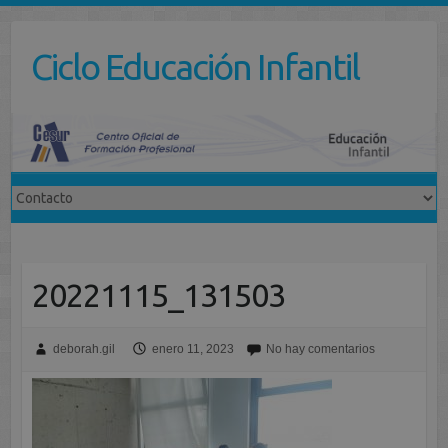
Saltar
al
Ciclo Educación Infantil
contenido
20221115_131503
deborah.gil
enero 11, 2023
No hay comentarios