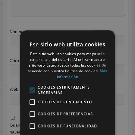
Nombre
*
Ese sitio web utiliza cookies
Este sitio web usa cookies para mejorar la
experiencia del usuario. Al utilizar nuestro
Correo electrónico
*
sitio web, usted acepta todas las cookies de
acuerdo con nuestra Política de cookies.
Más
información
COOKIES ESTRICTAMENTE
Web
NECESARIAS
COOKIES DE RENDIMIENTO
COOKIES DE PREFERENCIAS
Guarda mi nombre, correo electrónico y web en este
COOKIES DE FUNCIONALIDAD
navegador para la próxima vez que comente.