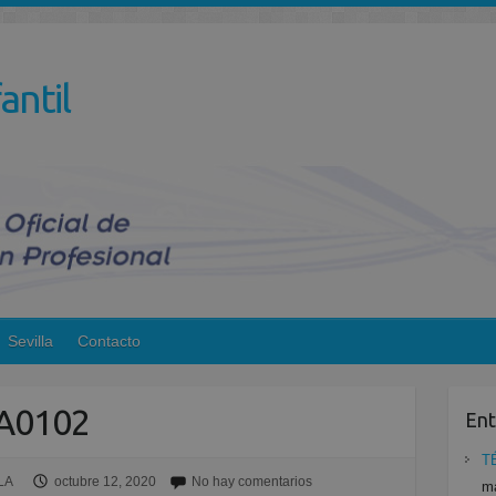
antil
Sevilla
Contacto
A0102
Ent
T
LA
octubre 12, 2020
No hay comentarios
ma