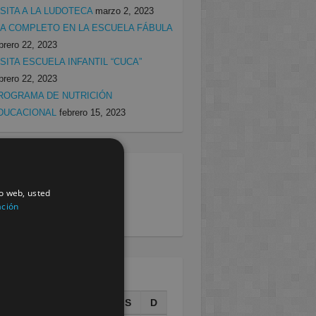
ISITA A LA LUDOTECA
marzo 2, 2023
ÍA COMPLETO EN LA ESCUELA FÁBULA
brero 22, 2023
ISITA ESCUELA INFANTIL “CUCA”
brero 22, 2023
ROGRAMA DE NUTRICIÓN
DUCACIONAL
febrero 15, 2023
egorias
io web, usted
rcia
(138)
ación
villa
(199)
AGOSTO 2026
L
M
X
J
V
S
D