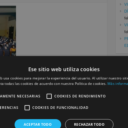
V
D
fe
V
fe
P
E
Ese sitio web utiliza cookies
Cat
eb usa cookies para mejorar la experiencia del usuario. Al utilizar nuestro sit
Mu
ta todas las cookies de acuerdo con nuestra Política de cookies.
Más inform
Siguiente »
Se
TAMENTE NECESARIAS
COOKIES DE RENDIMIENTO
a
FERENCIAS
COOKIES DE FUNCIONALIDAD
será publicada.
Los campos obligatorios están marcados
ACEPTAR TODO
RECHAZAR TODO