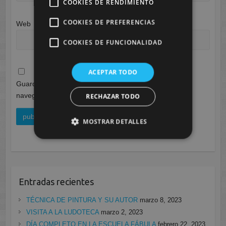
COOKIES DE RENDIMIENTO
COOKIES DE PREFERENCIAS
Web
COOKIES DE FUNCIONALIDAD
ACEPTAR TODO
Guarda mi nombre, correo electrónico y web en este
navegador para la próxima vez que comente.
RECHAZAR TODO
MOSTRAR DETALLES
Entradas recientes
TÉCNICA DE PINTURA Y SU AUTOR
marzo 8, 2023
VISITA A LA LUDOTECA
marzo 2, 2023
DÍA COMPLETO EN LA ESCUELA FÁBULA
febrero 22, 2023