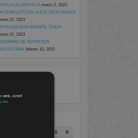
ISITA A LA LUDOTECA
marzo 2, 2023
ÍA COMPLETO EN LA ESCUELA FÁBULA
brero 22, 2023
ISITA ESCUELA INFANTIL “CUCA”
brero 22, 2023
ROGRAMA DE NUTRICIÓN
DUCACIONAL
febrero 15, 2023
egorias
rcia
(138)
villa
(199)
io web, usted
ación
AGOSTO 2026
L
M
X
J
V
S
D