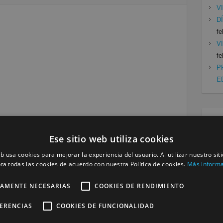
V
D
fe
V
fe
P
E
Cat
Ese sitio web utiliza cookies
Mu
Se
eb usa cookies para mejorar la experiencia del usuario. Al utilizar nuestro sit
ta todas las cookies de acuerdo con nuestra Política de cookies.
Más inform
Siguiente »
TAMENTE NECESARIAS
COOKIES DE RENDIMIENTO
FERENCIAS
COOKIES DE FUNCIONALIDAD
a