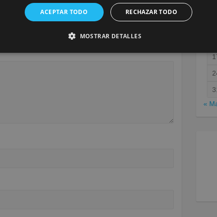
ACEPTAR TODO
RECHAZAR TODO
será publicada.
Los campos obligatorios están marcados
MOSTRAR DETALLES
1
1
2
3
« M