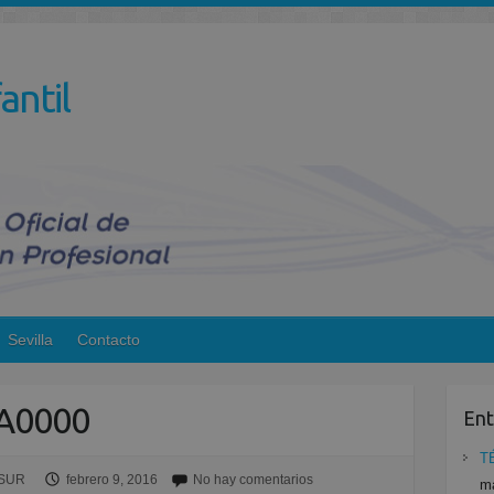
antil
Sevilla
Contacto
A0000
Ent
T
ESUR
febrero 9, 2016
No hay comentarios
ma