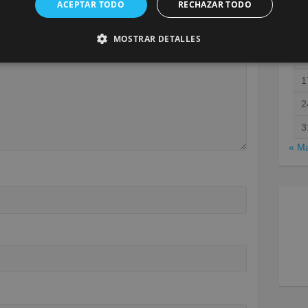
ACEPTAR TODO
RECHAZAR TODO
será publicada.
Los campos obligatorios están marcados
MOSTRAR DETALLES
1
1
2
3
« M