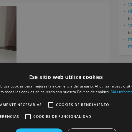
V
D
fe
V
fe
P
E
Cat
Ese sitio web utiliza cookies
Mu
eb usa cookies para mejorar la experiencia del usuario. Al utilizar nuestro sit
Se
ta todas las cookies de acuerdo con nuestra Política de cookies.
Más inform
Siguiente »
TAMENTE NECESARIAS
COOKIES DE RENDIMIENTO
a
FERENCIAS
COOKIES DE FUNCIONALIDAD