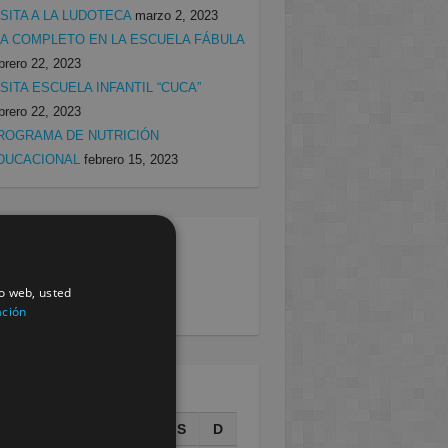
ISITA A LA LUDOTECA
marzo 2, 2023
ÍA COMPLETO EN LA ESCUELA FÁBULA
brero 22, 2023
ISITA ESCUELA INFANTIL “CUCA”
brero 22, 2023
ROGRAMA DE NUTRICIÓN
DUCACIONAL
febrero 15, 2023
egorias
rcia
(138)
io web, usted
villa
(199)
ación
AGOSTO 2026
L
M
X
J
V
S
D