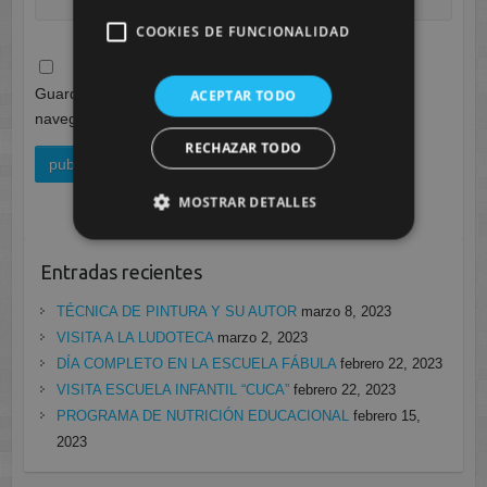
COOKIES DE FUNCIONALIDAD
Guarda mi nombre, correo electrónico y web en este
ACEPTAR TODO
navegador para la próxima vez que comente.
RECHAZAR TODO
MOSTRAR DETALLES
Entradas recientes
TÉCNICA DE PINTURA Y SU AUTOR
marzo 8, 2023
VISITA A LA LUDOTECA
marzo 2, 2023
DÍA COMPLETO EN LA ESCUELA FÁBULA
febrero 22, 2023
VISITA ESCUELA INFANTIL “CUCA”
febrero 22, 2023
PROGRAMA DE NUTRICIÓN EDUCACIONAL
febrero 15,
2023