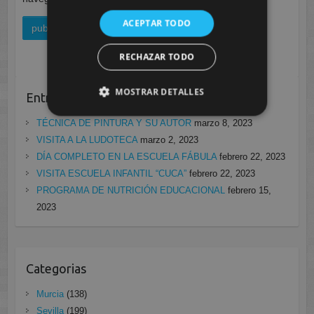
ACEPTAR TODO
RECHAZAR TODO
MOSTRAR DETALLES
Entradas recientes
TÉCNICA DE PINTURA Y SU AUTOR
marzo 8, 2023
VISITA A LA LUDOTECA
marzo 2, 2023
DÍA COMPLETO EN LA ESCUELA FÁBULA
febrero 22, 2023
VISITA ESCUELA INFANTIL “CUCA”
febrero 22, 2023
PROGRAMA DE NUTRICIÓN EDUCACIONAL
febrero 15,
2023
Categorias
Murcia
(138)
Sevilla
(199)