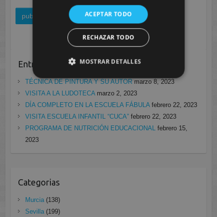
ACEPTAR TODO
RECHAZAR TODO
MOSTRAR DETALLES
Entradas recientes
TÉCNICA DE PINTURA Y SU AUTOR
marzo 8, 2023
VISITA A LA LUDOTECA
marzo 2, 2023
DÍA COMPLETO EN LA ESCUELA FÁBULA
febrero 22, 2023
VISITA ESCUELA INFANTIL “CUCA”
febrero 22, 2023
PROGRAMA DE NUTRICIÓN EDUCACIONAL
febrero 15,
2023
Categorias
Murcia
(138)
Sevilla
(199)