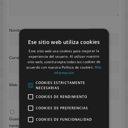
Nombre
*
Ese sitio web utiliza cookies
Este sitio web usa cookies para mejorar la
experiencia del usuario. Al utilizar nuestro
Correo electrónico
*
sitio web, usted acepta todas las cookies de
acuerdo con nuestra Política de cookies.
Más
información
COOKIES ESTRICTAMENTE
Web
NECESARIAS
COOKIES DE RENDIMIENTO
COOKIES DE PREFERENCIAS
Guarda mi nombre, correo electrónico y web en este
COOKIES DE FUNCIONALIDAD
navegador para la próxima vez que comente.