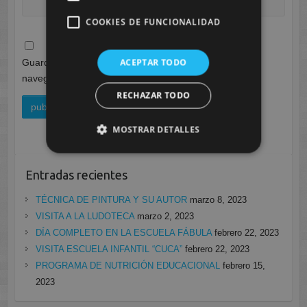
COOKIES DE FUNCIONALIDAD
ACEPTAR TODO
Guarda mi nombre, correo electrónico y web en este
navegador para la próxima vez que comente.
RECHAZAR TODO
MOSTRAR DETALLES
Entradas recientes
TÉCNICA DE PINTURA Y SU AUTOR
marzo 8, 2023
VISITA A LA LUDOTECA
marzo 2, 2023
DÍA COMPLETO EN LA ESCUELA FÁBULA
febrero 22, 2023
VISITA ESCUELA INFANTIL “CUCA”
febrero 22, 2023
PROGRAMA DE NUTRICIÓN EDUCACIONAL
febrero 15,
2023