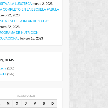
ISITA A LA LUDOTECA
marzo 2, 2023
ÍA COMPLETO EN LA ESCUELA FÁBULA
brero 22, 2023
ISITA ESCUELA INFANTIL “CUCA”
brero 22, 2023
ROGRAMA DE NUTRICIÓN
DUCACIONAL
febrero 15, 2023
egorias
rcia
(138)
villa
(199)
AGOSTO 2026
L
M
X
J
V
S
D