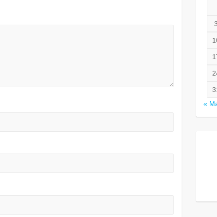
1
1
2
3
« M