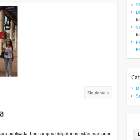
V
D
fe
V
fe
P
E
Cat
Mu
Siguiente »
Se
a
será publicada.
Los campos obligatorios están marcados