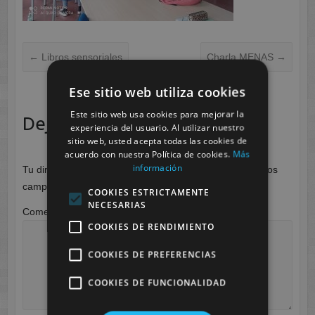
←
Libros sensoriales
Charla MENAS
→
Ese sitio web utiliza cookies
Este sitio web usa cookies para mejorar la
Deja una respuesta
experiencia del usuario. Al utilizar nuestro
sitio web, usted acepta todas las cookies de
acuerdo con nuestra Política de cookies.
Más
información
Tu dirección de correo electrónico no será publicada.
Los
campos obligatorios están marcados con
*
COOKIES ESTRICTAMENTE
NECESARIAS
Comentario
*
COOKIES DE RENDIMIENTO
COOKIES DE PREFERENCIAS
COOKIES DE FUNCIONALIDAD