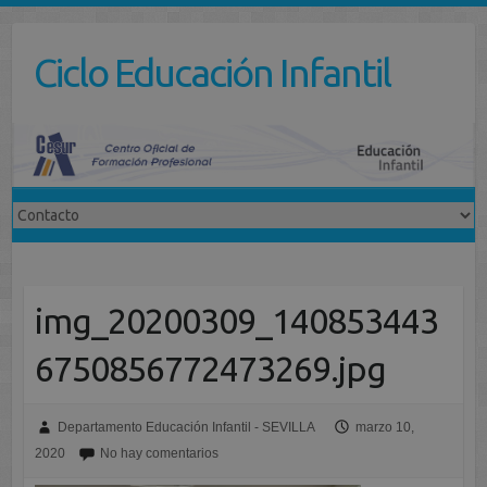
Saltar
al
Ciclo Educación Infantil
contenido
img_20200309_140853443
6750856772473269.jpg
Departamento Educación Infantil - SEVILLA
marzo 10,
2020
No hay comentarios