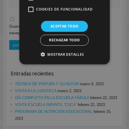
COOKIES DE FUNCIONALIDAD
ACEPTAR TODO
Guarda mi nombre, correo electrónico y web en este
navegador para la próxima vez que comente.
RECHAZAR TODO
MOSTRAR DETALLES
Entradas recientes
TÉCNICA DE PINTURA Y SU AUTOR
marzo 8, 2023
VISITA A LA LUDOTECA
marzo 2, 2023
DÍA COMPLETO EN LA ESCUELA FÁBULA
febrero 22, 2023
VISITA ESCUELA INFANTIL “CUCA”
febrero 22, 2023
PROGRAMA DE NUTRICIÓN EDUCACIONAL
febrero 15,
2023