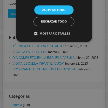
navegador para la próxima vez que comente.
ACEPTAR TODO
RECHAZAR TODO
MOSTRAR DETALLES
Entradas recientes
TÉCNICA DE PINTURA Y SU AUTOR
marzo 8, 2023
VISITA A LA LUDOTECA
marzo 2, 2023
DÍA COMPLETO EN LA ESCUELA FÁBULA
febrero 22, 2023
VISITA ESCUELA INFANTIL “CUCA”
febrero 22, 2023
PROGRAMA DE NUTRICIÓN EDUCACIONAL
febrero 15,
2023
Categorias
Murcia
(138)