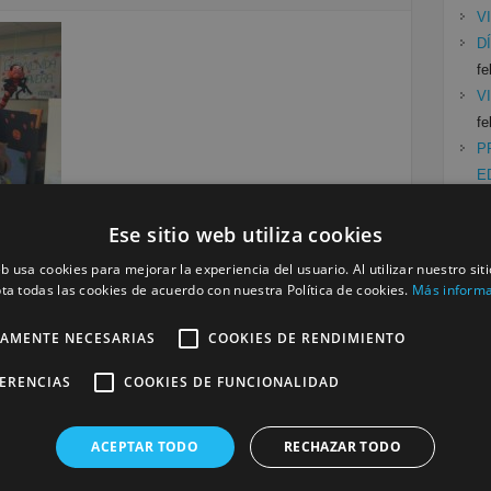
V
D
fe
V
fe
P
E
Ese sitio web utiliza cookies
eb usa cookies para mejorar la experiencia del usuario. Al utilizar nuestro sit
Cat
ta todas las cookies de acuerdo con nuestra Política de cookies.
Más inform
Mu
a
TAMENTE NECESARIAS
COOKIES DE RENDIMIENTO
Se
FERENCIAS
COOKIES DE FUNCIONALIDAD
será publicada.
Los campos obligatorios están marcados
ACEPTAR TODO
RECHAZAR TODO