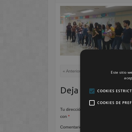
« Anterior
Este sitio w
acep
Deja una respuest
COOKIES ESTRIC
COOKIES DE PRE
Tu dirección de correo electrónico no 
con
*
Comentario
*