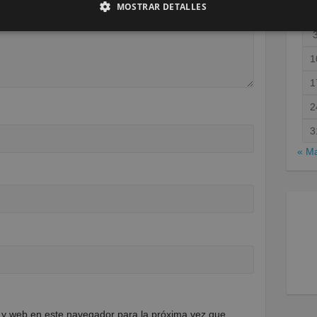
MOSTRAR DETALLES
1
1
2
3
« M
 y web en este navegador para la próxima vez que