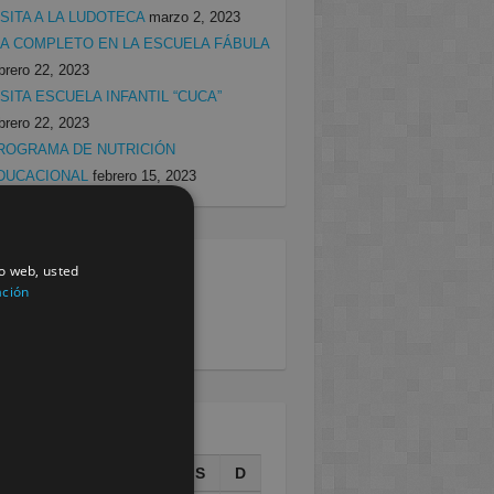
ISITA A LA LUDOTECA
marzo 2, 2023
ÍA COMPLETO EN LA ESCUELA FÁBULA
brero 22, 2023
ISITA ESCUELA INFANTIL “CUCA”
brero 22, 2023
ROGRAMA DE NUTRICIÓN
DUCACIONAL
febrero 15, 2023
io web, usted
egorias
ación
rcia
(138)
villa
(199)
AGOSTO 2026
L
M
X
J
V
S
D