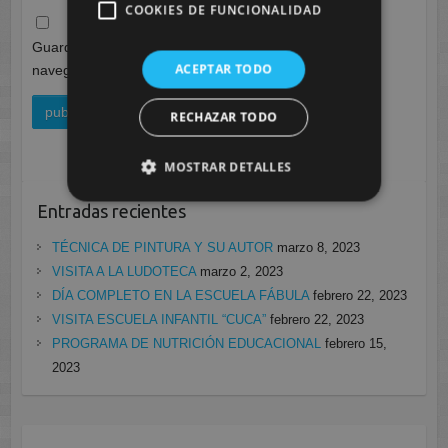
COOKIES DE FUNCIONALIDAD
Guarda mi nombre, correo electrónico y web en este
ACEPTAR TODO
navegador para la próxima vez que comente.
RECHAZAR TODO
MOSTRAR DETALLES
Entradas recientes
TÉCNICA DE PINTURA Y SU AUTOR
marzo 8, 2023
VISITA A LA LUDOTECA
marzo 2, 2023
DÍA COMPLETO EN LA ESCUELA FÁBULA
febrero 22, 2023
VISITA ESCUELA INFANTIL “CUCA”
febrero 22, 2023
PROGRAMA DE NUTRICIÓN EDUCACIONAL
febrero 15,
2023