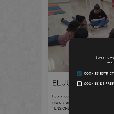
Este sitio w
acep
COOKIES ESTRIC
EL JUEGO
COOKIES DE PRE
Hola a todos, con este artículo quiero 
infancia sino en la adolescencia, en 
TENSIONES, DESARROLLA LA CRE