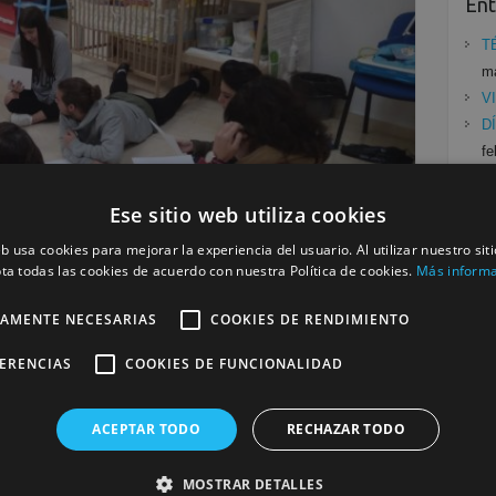
Ent
T
ma
V
D
fe
V
fe
Ese sitio web utiliza cookies
P
eb usa cookies para mejorar la experiencia del usuario. Al utilizar nuestro sit
E
ta todas las cookies de acuerdo con nuestra Política de cookies.
Más inform
TAMENTE NECESARIAS
COOKIES DE RENDIMIENTO
Cat
FERENCIAS
COOKIES DE FUNCIONALIDAD
Mu
trasmitir la importancia del JUEGO, ya no solo en la
Se
ACEPTAR TODO
RECHAZAR TODO
la adultez y en la senectud. EL JUEGO LIBERA
ATIVIDAD,… NOS HACE MÁS…
MOSTRAR DETALLES