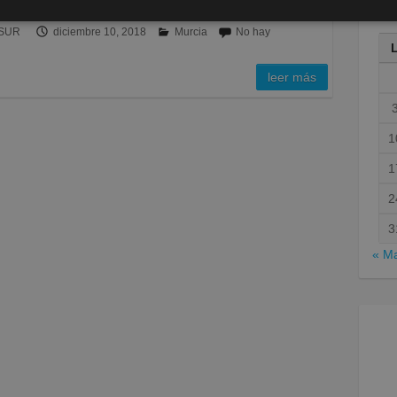
ESUR
diciembre 10, 2018
Murcia
No hay
leer más
1
1
2
3
« M