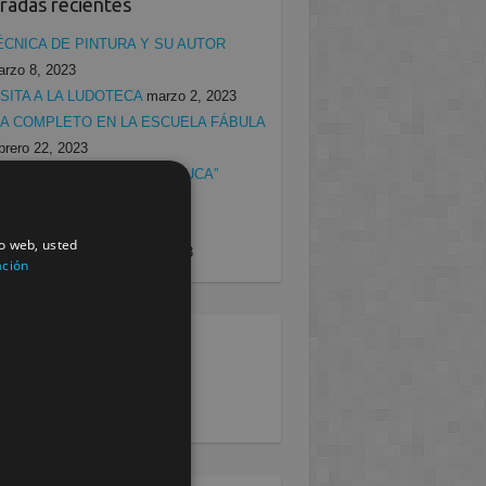
radas recientes
ÉCNICA DE PINTURA Y SU AUTOR
rzo 8, 2023
ISITA A LA LUDOTECA
marzo 2, 2023
ÍA COMPLETO EN LA ESCUELA FÁBULA
brero 22, 2023
ISITA ESCUELA INFANTIL “CUCA”
brero 22, 2023
ROGRAMA DE NUTRICIÓN
io web, usted
DUCACIONAL
febrero 15, 2023
ación
egorias
rcia
(138)
villa
(199)