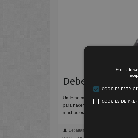
Este sitio w
acep
Deberes SI, deber
COOKIES ESTRIC
Un tema muy escuchado últimamente e
COOKIES DE PRE
para hacer en casa. Recientemente se 
muchas escuelas apoyan la regulació
Departamento de Educación Infantil - C
comentarios