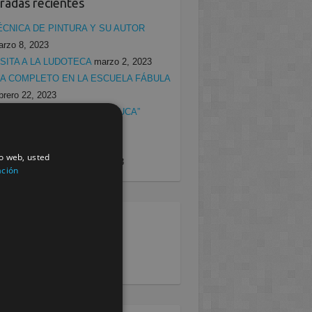
radas recientes
ÉCNICA DE PINTURA Y SU AUTOR
rzo 8, 2023
ISITA A LA LUDOTECA
marzo 2, 2023
ÍA COMPLETO EN LA ESCUELA FÁBULA
brero 22, 2023
ISITA ESCUELA INFANTIL “CUCA”
brero 22, 2023
ROGRAMA DE NUTRICIÓN
io web, usted
DUCACIONAL
febrero 15, 2023
ación
egorias
rcia
(138)
villa
(199)