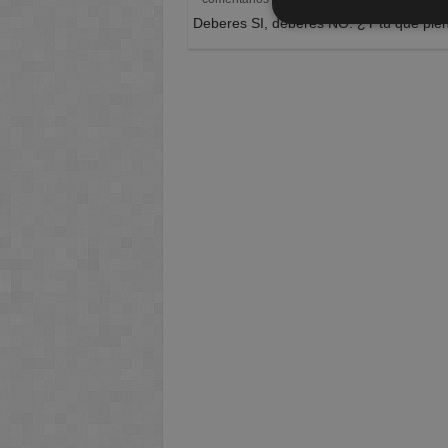
Deberes SI, deberes NO. ¿Y tú que pie