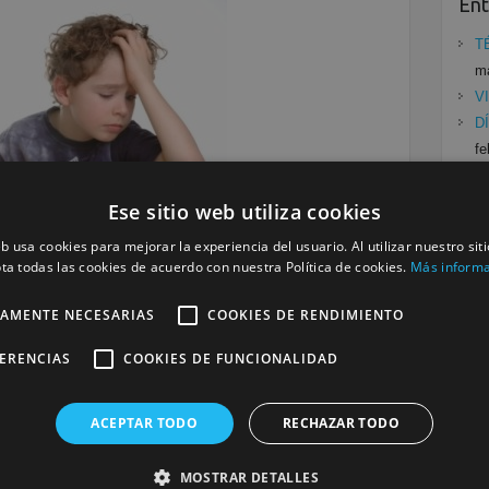
Ent
T
ma
V
D
fe
V
fe
Ese sitio web utiliza cookies
P
eb usa cookies para mejorar la experiencia del usuario. Al utilizar nuestro sit
E
ta todas las cookies de acuerdo con nuestra Política de cookies.
Más inform
es NO. ¿Y tú que piensas?
TAMENTE NECESARIAS
COOKIES DE RENDIMIENTO
s la necesidad o no de mandar deberes a los niños/as
Cat
FERENCIAS
COOKIES DE FUNCIONALIDAD
publicó un artículo sobre este tema, las familias de
Mu
n de tareas para casa. Debido…
Se
ACEPTAR TODO
RECHAZAR TODO
ESUR
noviembre 11, 2016
Murcia
No hay
MOSTRAR DETALLES