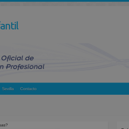
antil
Sevilla
Contacto
nsas?