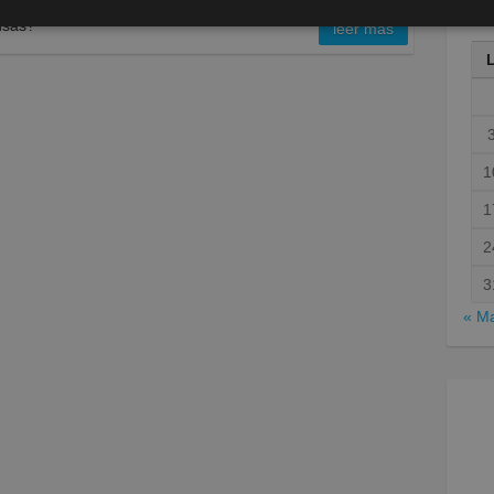
nsas?
leer más
1
1
2
3
« M