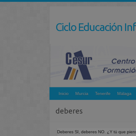
Saltar
al
contenido
Ciclo Educación Inf
Inicio
Murcia
Tenerife
Málaga
deberes
Deberes SI, deberes NO. ¿Y tú que pie